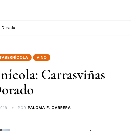
s Dorado
TABERNÍCOLA
VINO
nícola: Carrasviñas
orado
2018
POR
PALOMA F. CABRERA