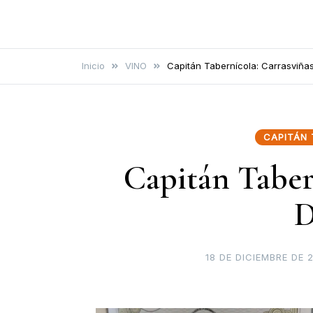
Cultura Gutural
Vamos a hablar de cultura de
una forma distinta
Inicio
VINO
Capitán Tabernícola: Carrasviña
CAPITÁN 
Capitán Taber
D
18 DE DICIEMBRE DE 