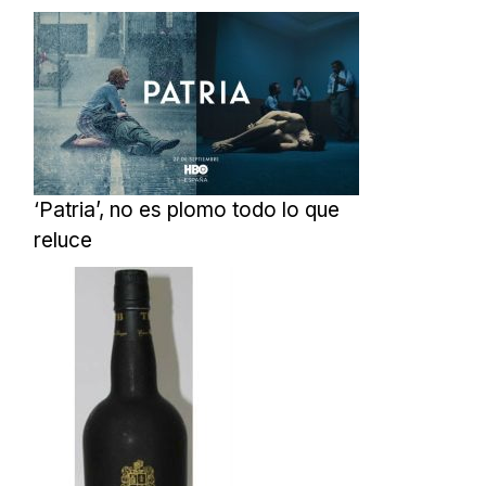
‘Patria’, no es plomo todo lo que
reluce