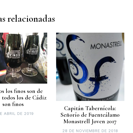
s relacionadas
s los finos son de
 todos los de Cádiz
son finos
Capitán Tabernícola:
DE ABRIL DE 2019
Señorío de Fuenteálamo
Monastrell Joven 2017
28 DE NOVIEMBRE DE 2018