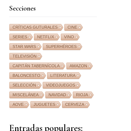
Secciones
CRÍTICAS GUTURALES
CINE
SERIES
NETFLIX
VINO
STAR WARS
SUPERHÉROES
TELEVISIÓN
CAPITÁN TABERNÍCOLA
AMAZON
BALONCESTO
LITERATURA
SELECCIÓN
VIDEOJUEGOS
MISCELÁNEA
NAVIDAD
RIOJA
AOVE
JUGUETES
CERVEZA
Entradas populares: