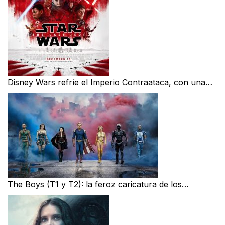
Disney Wars refríe el Imperio Contraataca, con una…
The Boys (T1 y T2): la feroz caricatura de los…