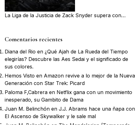
La Liga de la Justicia de Zack Snyder supera con…
Comentarios recientes
Diana del Rio
en
¿Qué Ajah de La Rueda del Tiempo
elegirías? Descubre las Aes Sedai y el significado de
sus colores.
Hemos Visto
en
Amazon revive a lo mejor de la Nueva
Generación con Star Trek: Picard
Paloma F,Cabrera
en
Netflix gana con un movimiento
inesperado, su Gambito de Dama
Juan M. Belinchón
en
J.J. Abrams hace una ñapa con
El Ascenso de Skywalker y le sale mal
Juan M. Belinchón
en
The Mandalorian (Temporada
1) es lo mejor de Disney Wars hasta la fecha