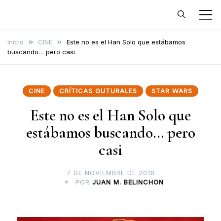
Cultura Gutural
Vamos a hablar de cultura de
una forma distinta
Inicio
CINE
Este no es el Han Solo que estábamos
buscando… pero casi
CINE
CRÍTICAS GUTURALES
STAR WARS
Este no es el Han Solo que
estábamos buscando… pero
casi
7 DE NOVIEMBRE DE 2018
POR
JUAN M. BELINCHON