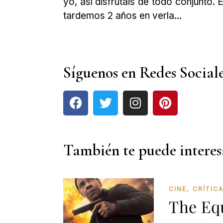
yo, así disfrutáis de todo conjunto.
tardemos 2 años en verla…
Síguenos en Redes Social
También te puede interes
CINE
,
CRÍTIC
The Equ