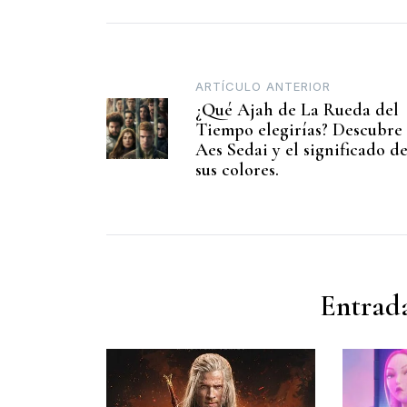
ARTÍCULO ANTERIOR
¿Qué Ajah de La Rueda del
Tiempo elegirías? Descubre 
Aes Sedai y el significado d
sus colores.
Entrada