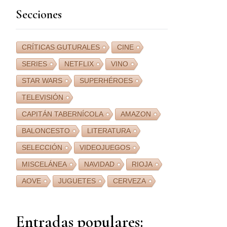
Secciones
CRÍTICAS GUTURALES
CINE
SERIES
NETFLIX
VINO
STAR WARS
SUPERHÉROES
TELEVISIÓN
CAPITÁN TABERNÍCOLA
AMAZON
BALONCESTO
LITERATURA
SELECCIÓN
VIDEOJUEGOS
MISCELÁNEA
NAVIDAD
RIOJA
AOVE
JUGUETES
CERVEZA
Entradas populares: