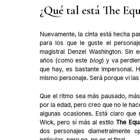
¿Qué tal está The Equ
Nuevamente, la cinta está hecha para
para los que le guste el persona
magistral Denzel Washington. Sin 
años (como este
blog
) y va perdie
que hay, es bastante impersonal. 
mismo personaje. Será porque vi las 
Que el ritmo sea más pausado, más i
por la edad, pero creo que no le hace
algunas ocasiones. Está claro qu
Wick, pero sí más al estilo
The Equa
dos personajes diametralmente o
películas, pero no, no es el final.