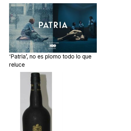
‘Patria’, no es plomo todo lo que
reluce