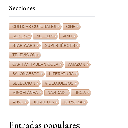
Secciones
CRÍTICAS GUTURALES
CINE
SERIES
NETFLIX
VINO
STAR WARS
SUPERHÉROES
TELEVISIÓN
CAPITÁN TABERNÍCOLA
AMAZON
BALONCESTO
LITERATURA
SELECCIÓN
VIDEOJUEGOS
MISCELÁNEA
NAVIDAD
RIOJA
AOVE
JUGUETES
CERVEZA
Entradas populares: