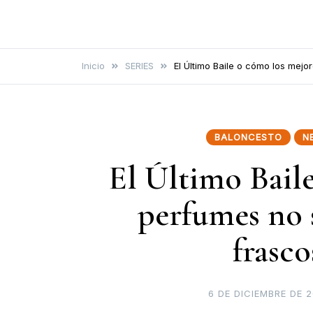
Cultura Gutural
Vamos a hablar de cultura de
una forma distinta
Inicio
SERIES
El Último Baile o cómo los mej
BALONCESTO
N
El Último Bail
perfumes no 
frasc
6 DE DICIEMBRE DE 2