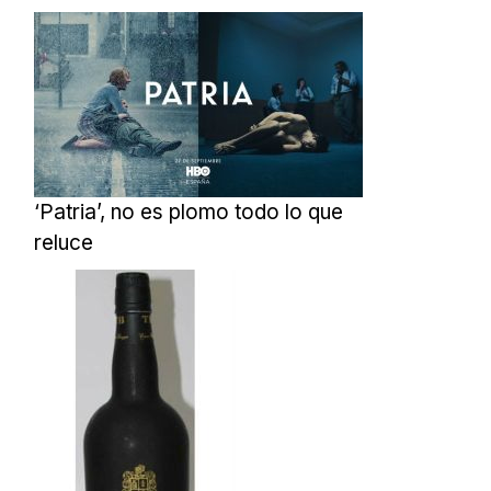
‘Patria’, no es plomo todo lo que
reluce